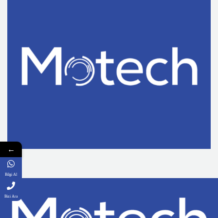
←
Bilgi Al
Bizi Ara